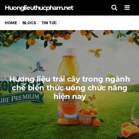
Men
Huonglieuthucpham.net
HOME
BLOGS
TIN TỨC
Hương liệu trái cây trong ngành
chế biến thức uống chức năng
hiện nay