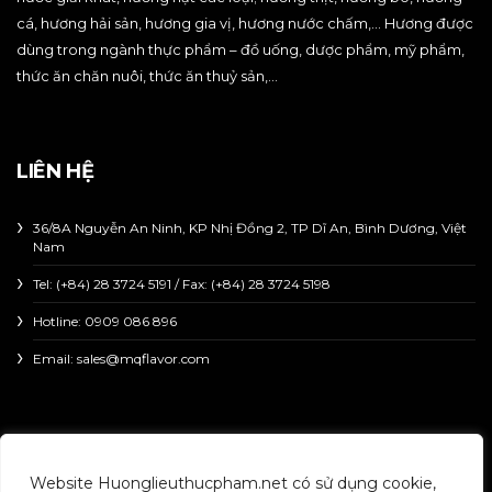
cá, hương hải sản, hương gia vị, hương nước chấm,… Hương được
dùng trong ngành thực phẩm – đồ uống, dược phẩm, mỹ phẩm,
thức ăn chăn nuôi, thức ăn thuỷ sản,…
LIÊN HỆ
36/8A Nguyễn An Ninh, KP Nhị Đồng 2, TP Dĩ An, Bình Dương, Việt
Nam
Tel: (+84) 28 3724 5191 / Fax: (+84) 28 3724 5198
Hotline:
0909 086 896
Email: sales@mqflavor.com
Copyright © 2023 HUONGLIEUTHUCPHAM | All right
Website Huonglieuthucpham.net có sử dụng cookie,