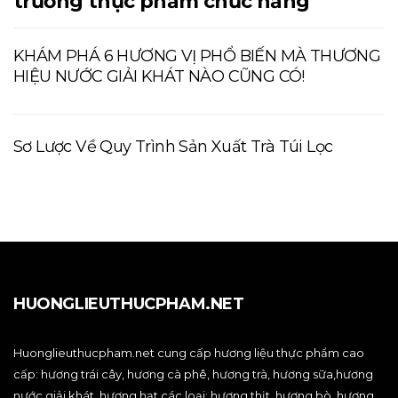
trường thực phẩm chức năng
KHÁM PHÁ 6 HƯƠNG VỊ PHỔ BIẾN MÀ THƯƠNG
HIỆU NƯỚC GIẢI KHÁT NÀO CŨNG CÓ!
Sơ Lược Về Quy Trình Sản Xuất Trà Túi Lọc
HUONGLIEUTHUCPHAM.NET
Huonglieuthucpham.net cung cấp hương liệu thực phẩm cao
cấp: hương trái cây, hương cà phê, hương trà, hương sữa,hương
nước giải khát, hương hạt các loại; hương thịt, hương bò, hương