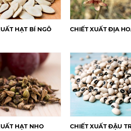
XUẤT HẠT BÍ NGÔ
CHIẾT XUẤT ĐỊA H
XUẤT HẠT NHO
CHIẾT XUẤT ĐẬU T