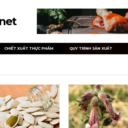
net
CHIẾT XUẤT THỰC PHẨM
QUY TRÌNH SẢN XUẤT