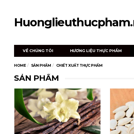
Huonglieuthucpham.
VỀ CHÚNG TÔI
HƯƠNG LIỆU THỰC PHẨM
HOME
SẢN PHẨM
CHIẾT XUẤT THỰC PHẨM
SẢN PHẨM