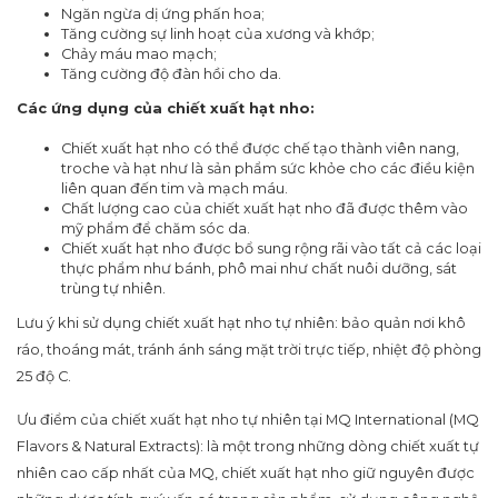
Ngăn ngừa dị ứng phấn hoa;
Tăng cường sự linh hoạt của xương và khớp;
Chảy máu mao mạch;
Tăng cường độ đàn hồi cho da.
Các ứng dụng
của chiết xuất hạt nho
:
Chiết xuất hạt nho có thể được chế tạo thành viên nang,
troche và hạt như là sản phẩm sức khỏe cho các điều kiện
liên quan đến tim và mạch máu.
Chất lượng cao của chiết xuất hạt nho đã được thêm vào
mỹ phẩm để chăm sóc da.
Chiết xuất hạt nho được bổ sung rộng rãi vào tất cả các loại
thực phẩm như bánh, phô mai như chất nuôi dưỡng, sát
trùng tự nhiên.
Lưu ý khi sử dụng chiết xuất hạt nho tự nhiên: bảo quản nơi khô
ráo, thoáng mát, tránh ánh sáng mặt trời trực tiếp, nhiệt độ phòng
25 độ C.
Ưu điểm của chiết xuất hạt nho tự nhiên tại MQ International (MQ
Flavors & Natural Extracts): là một trong những dòng chiết xuất tự
nhiên cao cấp nhất của MQ, chiết xuất hạt nho giữ nguyên được