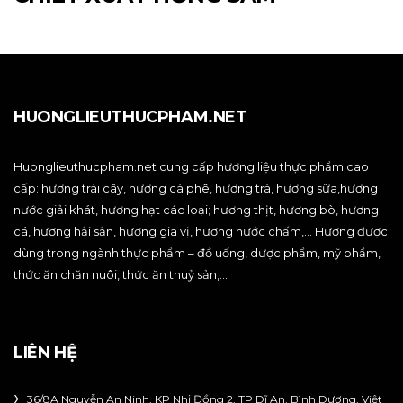
HUONGLIEUTHUCPHAM.NET
Huonglieuthucpham.net cung cấp hương liệu thực phẩm cao
cấp: hương trái cây, hương cà phê, hương trà, hương sữa,hương
nước giải khát, hương hạt các loại; hương thịt, hương bò, hương
cá, hương hải sản, hương gia vị, hương nước chấm,… Hương được
dùng trong ngành thực phẩm – đồ uống, dược phẩm, mỹ phẩm,
thức ăn chăn nuôi, thức ăn thuỷ sản,…
LIÊN HỆ
36/8A Nguyễn An Ninh, KP Nhị Đồng 2, TP Dĩ An, Bình Dương, Việt