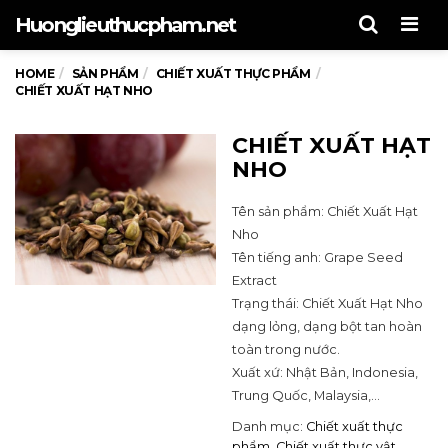
Men
Huonglieuthucpham.net
HOME
SẢN PHẨM
CHIẾT XUẤT THỰC PHẨM
CHIẾT XUẤT HẠT NHO
CHIẾT XUẤT HẠT
NHO
Tên sản phẩm: Chiết Xuất Hạt
Nho
Tên tiếng anh: Grape Seed
Extract
Trạng thái: Chiết Xuất Hạt Nho
dạng lỏng, dạng bột tan hoàn
toàn trong nước.
Xuất xứ: Nhật Bản, Indonesia,
Trung Quốc, Malaysia,…
Danh mục:
Chiết xuất thực
phẩm
,
Chiết xuất thực vật