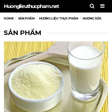
Men
Huonglieuthucpham.net
HOME
SẢN PHẨM
HƯƠNG LIỆU THỰC PHẨM
HƯƠNG SỮA
SẢN PHẨM