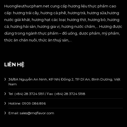
Huonglieuthucpham.net cung cấp hương liệu thực phẩm cao
cấp: hương trái cây, hương cà phê, hương trà, hương sữa,hương
nước giải khát, hương hạt các loại; hương thịt, hương bò, hương
cá, hương hải sản, hương gia vị, hương nước chấm,… Hương được
dùng trong ngành thực phẩm – đồ uống, dược phẩm, mỹ phẩm,
thức ăn chăn nuôi, thức ăn thuỷ sản,…
LIÊN HỆ
36/8A Nguyễn An Ninh, KP Nhị Đồng 2, TP Dĩ An, Bình Dương, Việt
Nam
Tel: (+84) 28 3724 5191 / Fax: (+84) 28 3724 5198
Hotline:
0909 086 896
Email: sales@mqflavor.com