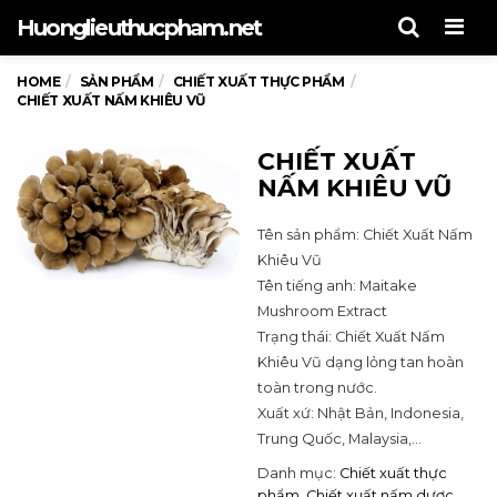
Men
Huonglieuthucpham.net
HOME
SẢN PHẨM
CHIẾT XUẤT THỰC PHẨM
CHIẾT XUẤT NẤM KHIÊU VŨ
CHIẾT XUẤT
NẤM KHIÊU VŨ
Tên sản phẩm: Chiết Xuất Nấm
Khiêu Vũ
Tên tiếng anh: Maitake
Mushroom Extract
Trạng thái: Chiết Xuất Nấm
Khiêu Vũ dạng lỏng tan hoàn
toàn trong nước.
Xuất xứ: Nhật Bản, Indonesia,
Trung Quốc, Malaysia,…
Danh mục:
Chiết xuất thực
phẩm
,
Chiết xuất nấm dược