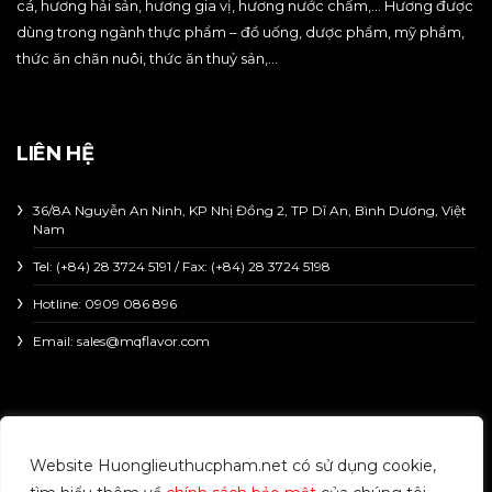
cá, hương hải sản, hương gia vị, hương nước chấm,… Hương được
dùng trong ngành thực phẩm – đồ uống, dược phẩm, mỹ phẩm,
thức ăn chăn nuôi, thức ăn thuỷ sản,…
LIÊN HỆ
36/8A Nguyễn An Ninh, KP Nhị Đồng 2, TP Dĩ An, Bình Dương, Việt
Nam
Tel: (+84) 28 3724 5191 / Fax: (+84) 28 3724 5198
Hotline:
0909 086 896
Email: sales@mqflavor.com
Copyright © 2023 HUONGLIEUTHUCPHAM | All right
Website Huonglieuthucpham.net có sử dụng cookie,
reserved.