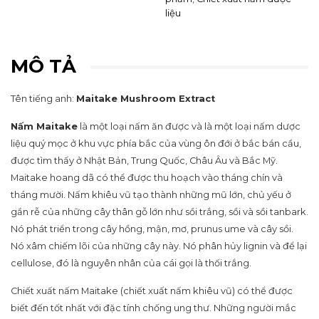
liệu
MÔ TẢ
Tên tiếng anh:
Maitake Mushroom Extract
Nấm Maitake
là một loại nấm ăn được và là một loại nấm dược
liệu quý mọc ở khu vực phía bắc của vùng ôn đới ở bắc bán cầu,
được tìm thấy ở Nhật Bản, Trung Quốc, Châu Âu và Bắc Mỹ.
Maitake hoang dã có thể được thu hoạch vào tháng chín và
tháng mười. Nấm khiêu vũ tạo thành những mũ lớn, chủ yếu ở
gần rễ của những cây thân gỗ lớn như sồi trắng, sồi và sồi tanbark.
Nó phát triển trong cây hồng, mận, mơ, prunus ume và cây sồi.
Nó xâm chiếm lõi của những cây này. Nó phân hủy lignin và để lại
cellulose, đó là nguyên nhân của cái gọi là thối trắng.
Chiết xuất nấm Maitake (chiết xuất nấm khiêu vũ) có thể được
biết đến tốt nhất với đặc tính chống ung thư. Những người mắc