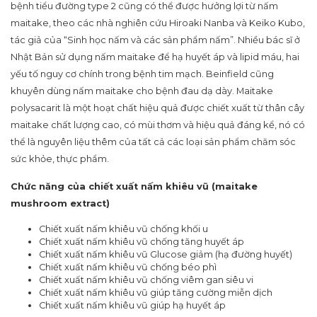
bệnh tiểu đường type 2 cũng có thể được hưởng lợi từ nấm
maitake, theo các nhà nghiên cứu Hiroaki Nanba và Keiko Kubo,
tác giả của “Sinh học nấm và các sản phẩm nấm”. Nhiều bác sĩ ở
Nhật Bản sử dụng nấm maitake để hạ huyết áp và lipid máu, hai
yếu tố nguy cơ chính trong bệnh tim mạch. Beinfield cũng
khuyên dùng nấm maitake cho bệnh đau dạ dày. Maitake
polysacarit là một hoạt chất hiệu quả được chiết xuất từ ​​thân cây
maitake chất lượng cao, có mùi thơm và hiệu quả đáng kể, nó có
thể là nguyên liệu thêm của tất cả các loại sản phẩm chăm sóc
sức khỏe, thực phẩm.
Chức năng
của chiết xuất nấm khiêu vũ (maitake
mushroom extract)
Chiết xuất nấm khiêu vũ chống khối u
Chiết xuất nấm khiêu vũ chống tăng huyết áp
Chiết xuất nấm khiêu vũ Glucose giảm (hạ đường huyết)
Chiết xuất nấm khiêu vũ chống béo phì
Chiết xuất nấm khiêu vũ chống viêm gan siêu vi
Chiết xuất nấm khiêu vũ giúp tăng cường miễn dịch
Chiết xuất nấm khiêu vũ giúp hạ huyết áp