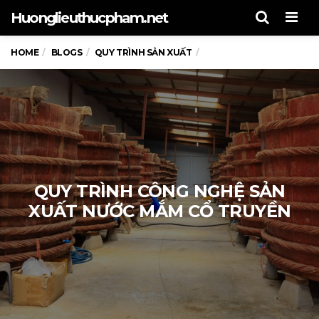
Men
Huonglieuthucpham.net
HOME
BLOGS
QUY TRÌNH SẢN XUẤT
QUY TRÌNH CÔNG NGHỆ SẢN
XUẤT NƯỚC MẮM CỔ TRUYỀN