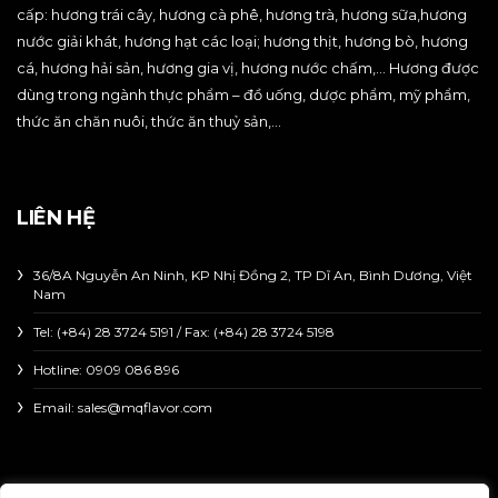
cấp: hương trái cây, hương cà phê, hương trà, hương sữa,hương
nước giải khát, hương hạt các loại; hương thịt, hương bò, hương
cá, hương hải sản, hương gia vị, hương nước chấm,… Hương được
dùng trong ngành thực phẩm – đồ uống, dược phẩm, mỹ phẩm,
thức ăn chăn nuôi, thức ăn thuỷ sản,…
LIÊN HỆ
36/8A Nguyễn An Ninh, KP Nhị Đồng 2, TP Dĩ An, Bình Dương, Việt
Nam
Tel: (+84) 28 3724 5191 / Fax: (+84) 28 3724 5198
Hotline:
0909 086 896
Email: sales@mqflavor.com