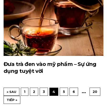
Đưa trà đen vào mỹ phẩm – Sự ứng
dụng tuyệt vời
…
1
2
3
4
5
6
20
« SAU
TIẾP »