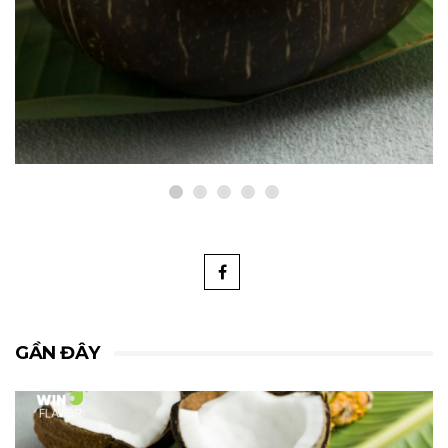
BLOGS
Những Loại Trái Cây Kết Hợp Hài
Hòa Với Hương Đào
Tháng Mười 29, 2024
GẦN ĐÂY