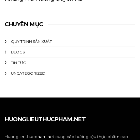
CHUYÊN MỤC
QUY TRÌNH SẢN XUẤT
BLOGS
TIN TỨC
UNCATEGORIZED
HUONGLIEUTHUCPHAM.NET
Huonglieuthucpham.net cung cấp hương liệu thực phẩm cao