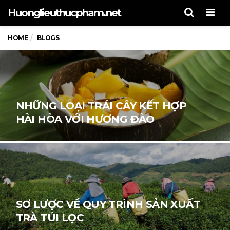
Men
Huonglieuthucpham.net
HOME
BLOGS
NHỮNG LOẠI TRÁI CÂY KẾT HỢP
HÀI HÒA VỚI HƯƠNG ĐÀO
SƠ LƯỢC VỀ QUY TRÌNH SẢN XUẤT
TRÀ TÚI LỌC