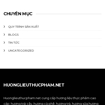
CHUYÊN MỤC
QUY TRÌNH SẢN XUẤT
BLOGS
TIN TỨC
UNCATEGORIZED
HUONGLIEUTHUCPHAM.NET
Huonglieuthucpham.net cung cấp hương liệu thực phẩm cao
cấp: hương trái cây, hương cà phê, hương trà, hương sữa,hương