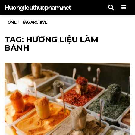
Men
Huonglieuthucpham.net
HOME
TAG ARCHIVE
TAG: HƯƠNG LIỆU LÀM
BÁNH