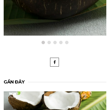
Những Loại Trái Cây Kết Hợp Hài
Hòa Với Hương Đào
Tháng Mười 29, 2024
GẦN ĐÂY