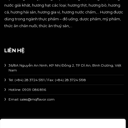
nước giải khát, hương hạt các loại; hương thịt, hương bò, hương
cá, hương hải sản, hương gia vị, hương nước chấm,… Hương được
dùng trong ngành thực phẩm – đồ uống, dược phẩm, mỹ phẩm,
thức ăn chăn nuôi, thức ăn thuỷ sản,…
LIÊN HỆ
36/8A Nguyễn An Ninh, KP Nhị Đồng 2, TP Dĩ An, Bình Dương, Việt
Nam
Tel: (+84) 28 3724 5191 / Fax: (+84) 28 3724 5198
Hotline:
0909 086 896
Email: sales@mqflavor.com