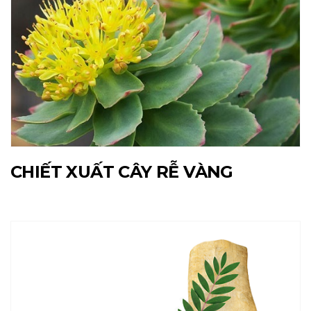
CHIẾT XUẤT CÂY RỄ VÀNG