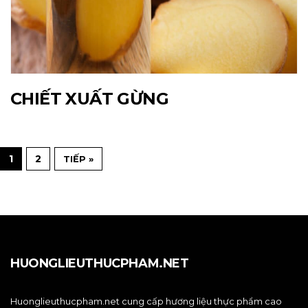
CHIẾT XUẤT GỪNG
1
2
TIẾP »
HUONGLIEUTHUCPHAM.NET
Huonglieuthucpham.net cung cấp hương liệu thực phẩm cao