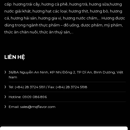
cấp: hương trái cây, hương cà phê, hương trà, hương sữa,hương
nước giải khát, hương hạt các loại; hương thịt, hương bò, hương
cá, hương hải sản, hương gia vị, hương nước chấm,… Hương được
dùng trong ngành thực phẩm – đồ uống, dược phẩm, mỹ phẩm,
thức ăn chăn nuôi, thức ăn thuỷ sản,…
LIÊN HỆ
36/8A Nguyễn An Ninh, KP Nhị Đồng 2, TP Dĩ An, Bình Dương, Việt
Nam
Tel: (+84) 28 3724 5191 / Fax: (+84) 28 3724 5198
Hotline:
0909 086 896
Email: sales@mqflavor.com