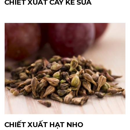
CHIẾT XUẤT CÂY KẾ SỮA
CHIẾT XUẤT HẠT NHO