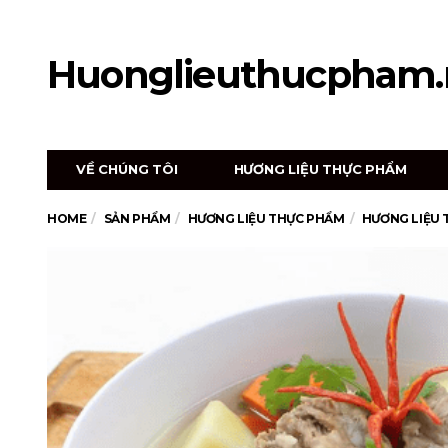
Huonglieuthucpham.
VỀ CHÚNG TÔI
HƯƠNG LIỆU THỰC PHẨM
HOME
SẢN PHẨM
HƯƠNG LIỆU THỰC PHẨM
HƯƠNG LIỆU 