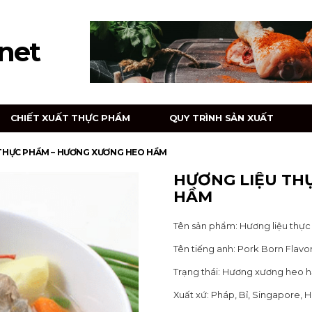
net
CHIẾT XUẤT THỰC PHẨM
QUY TRÌNH SẢN XUẤT
THỰC PHẨM – HƯƠNG XƯƠNG HEO HẦM
HƯƠNG LIỆU TH
HẦM
Tên sản phẩm: Hương liệu th
Tên tiếng anh: Pork Born Flavo
Trạng thái: Hương xương heo 
Xuất xứ: Pháp, Bỉ, Singapore, 