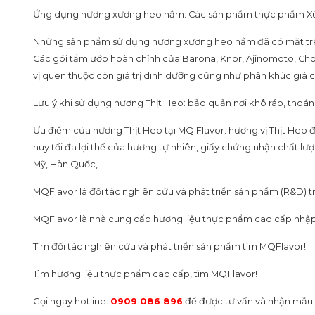
Ứng dụng hương xương heo hầm: Các sản phẩm thực phẩm Xúc xích
Những sản phẩm sử dụng hương xương heo hầm đã có mặt trên t
Các gói tẩm ướp hoàn chỉnh của Barona, Knor, Ajinomoto, Chol
vị quen thuộc còn giá trị dinh dưỡng cũng như phân khúc giá cả
Lưu ý khi sử dụng hương Thịt Heo: bảo quản nơi khô ráo, thoáng
Ưu điểm của hương Thịt Heo tại MQ Flavor: hương vị Thịt Heo 
huy tối đa lợi thế của hương tự nhiên, giấy chứng nhận chất 
Mỹ, Hàn Quốc,…
MQFlavor là đối tác nghiên cứu và phát triển sản phẩm (R&D) 
MQFlavor là nhà cung cấp hương liệu thực phẩm cao cấp nhập
Tìm đối tác nghiên cứu và phát triển sản phẩm tìm MQFlavor!
Tìm hương liệu thực phẩm cao cấp, tìm MQFlavor!
Gọi ngay hotline:
0909 086 896
để được tư vấn và nhận mẫu 