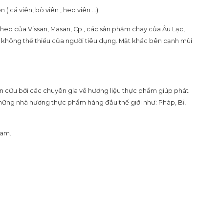
 cá viên, bò viên , heo viên …)
heo của Vissan, Masan, Cp , các sản phẩm chay của Âu Lạc,
u không thể thiếu của người tiêu dụng. Mặt khác bên cạnh mùi
ên cứu bởi các chuyên gia về hương liệu thực phẩm giúp phát
những nhà hương thực phẩm hàng đầu thế giới như: Pháp, Bỉ,
Nam.