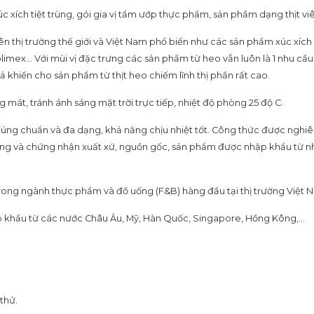
 tiệt trùng, gói gia vị tẩm ướp thực phẩm, sản phẩm dạng thịt viên (
hị trường thế giới và Việt Nam phổ biến như các sản phẩm xúc xích 
imex… Với mùi vị đặc trưng các sản phẩm từ heo vẫn luôn là 1 nhu cầ
 khiến cho sản phẩm từ thịt heo chiếm lĩnh thị phần rất cao.
 mát, tránh ánh sáng mặt trời trực tiếp, nhiệt độ phòng 25 độ C.
đúng chuẩn và đa dạng, khả năng chịu nhiệt tốt. Công thức được nghi
lượng và chứng nhận xuất xứ, nguồn gốc, sản phẩm được nhập khẩu từ 
trong ngành thực phẩm và đồ uống (F&B) hàng đầu tại thị trường Việt 
 khẩu từ các nước Châu Âu, Mỹ, Hàn Quốc, Singapore, Hồng Kông,…
thử.