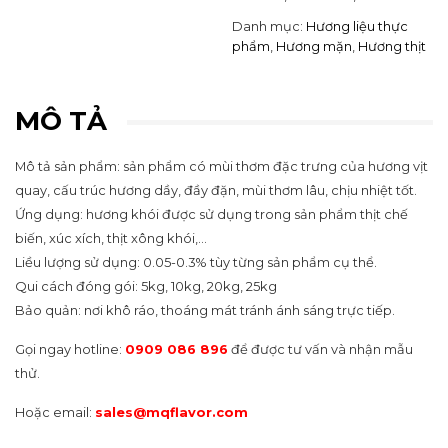
Danh mục:
Hương liệu thực
phẩm
,
Hương mặn
,
Hương thịt
MÔ TẢ
Mô tả sản phẩm: sản phẩm có mùi thơm đặc trưng của hương vịt
quay, cấu trúc hương dầy, đầy đặn, mùi thơm lâu, chịu nhiệt tốt.
Ứng dụng: hương khói được sử dụng trong sản phẩm thịt chế
biến, xúc xích, thịt xông khói,…
Liều lượng sử dụng: 0.05-0.3% tùy từng sản phẩm cụ thể.
Qui cách đóng gói: 5kg, 10kg, 20kg, 25kg
Bảo quản: nơi khô ráo, thoáng mát tránh ánh sáng trực tiếp.
Gọi ngay hotline:
0909 086 896
để được tư vấn và nhận mẫu
thử.
Hoặc email:
sales@mqflavor.com