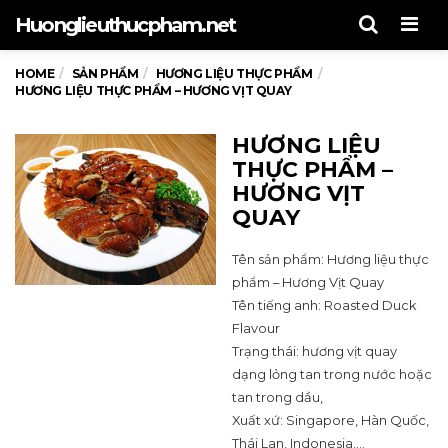
Men
Huonglieuthucpham.net
HOME
SẢN PHẨM
HƯƠNG LIỆU THỰC PHẨM
HƯƠNG LIỆU THỰC PHẨM – HƯƠNG VỊT QUAY
HƯƠNG LIỆU
THỰC PHẨM –
HƯƠNG VỊT
QUAY
Tên sản phẩm: Hương liệu thực
phẩm – Hương Vịt Quay
Tên tiếng anh: Roasted Duck
Flavour
Trạng thái: hương vịt quay
dạng lỏng tan trong nước hoặc
tan trong dầu,
Xuất xứ: Singapore, Hàn Quốc,
Thái Lan, Indonesia,…