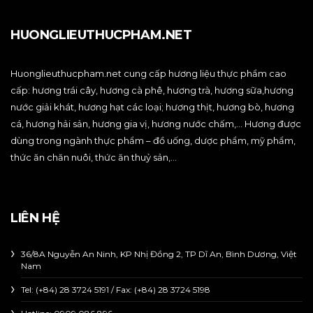
HUONGLIEUTHUCPHAM.NET
Huonglieuthucpham.net cung cấp hương liệu thực phẩm cao
cấp: hương trái cây, hương cà phê, hương trà, hương sữa,hương
nước giải khát, hương hạt các loại; hương thịt, hương bò, hương
cá, hương hải sản, hương gia vị, hương nước chấm,… Hương được
dùng trong ngành thực phẩm – đồ uống, dược phẩm, mỹ phẩm,
thức ăn chăn nuôi, thức ăn thuỷ sản,…
LIÊN HỆ
36/8A Nguyễn An Ninh, KP Nhị Đồng 2, TP Dĩ An, Bình Dương, Việt
Nam
Tel: (+84) 28 3724 5191 / Fax: (+84) 28 3724 5198