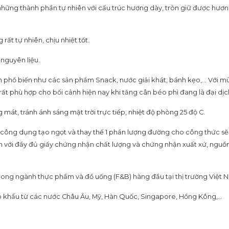
 những thành phần tự nhiên với cấu trúc hương dày, tròn giữ được hươ
ất tự nhiên, chịu nhiệt tốt.
nguyên liệu.
 phổ biến như các sản phẩm Snack, nước giải khát, bánh kẹo,… Với mùi
t phù hợp cho bối cảnh hiện nay khi tăng cân béo phì đang là đại dịch
mát, tránh ánh sáng mặt trời trực tiếp, nhiệt độ phòng 25 độ C.
 công dụng tạo ngọt và thay thế 1 phần lượng đường cho công thức sẽ 
ẩm với đầy đủ giấy chứng nhận chất lượng và chứng nhận xuất xứ, ng
trong ngành thực phẩm và đồ uống (F&B) hàng đầu tại thị trường Việt 
 khẩu từ các nước Châu Âu, Mỹ, Hàn Quốc, Singapore, Hồng Kông,…