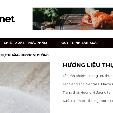
net
CHIẾT XUẤT THỰC PHẨM
QUY TRÌNH SẢN XUẤT
THỰC PHẨM – HƯƠNG VỊ ĐƯỜNG
HƯƠNG LIỆU TH
Tên sản phẩm: Hương liệu thự
Tên tiếng anh: Sentassi Flavo
Trạng thái: Hương vị đường ta
Xuất xứ: Pháp, Bỉ, Singapore, 