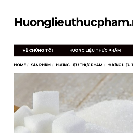
Huonglieuthucpham.
VỀ CHÚNG TÔI
HƯƠNG LIỆU THỰC PHẨM
HOME
SẢN PHẨM
HƯƠNG LIỆU THỰC PHẨM
HƯƠNG LIỆU 