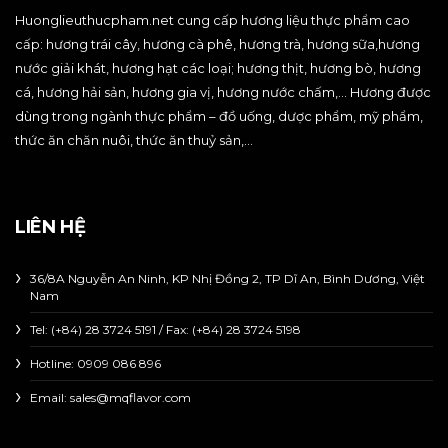
Huonglieuthucpham.net cung cấp hương liệu thực phẩm cao
cấp: hương trái cây, hương cà phê, hương trà, hương sữa,hương
nước giải khát, hương hạt các loại; hương thịt, hương bò, hương
cá, hương hải sản, hương gia vị, hương nước chấm,… Hương được
dùng trong ngành thực phẩm – đồ uống, dược phẩm, mỹ phẩm,
thức ăn chăn nuôi, thức ăn thuỷ sản,…
LIÊN HỆ
36/8A Nguyễn An Ninh, KP Nhị Đồng 2, TP Dĩ An, Bình Dương, Việt
Nam
Tel: (+84) 28 3724 5191 / Fax: (+84) 28 3724 5198
Hotline:
0909 086 896
Email: sales@mqflavor.com