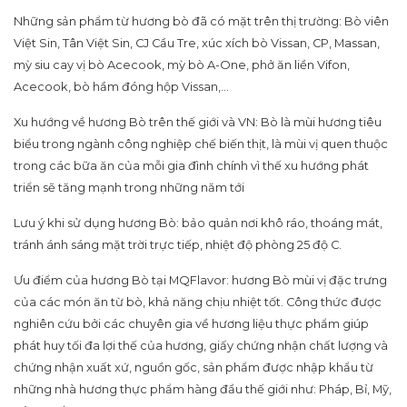
Những sản phẩm từ hương bò đã có mặt trên thị trường: Bò viên
Việt Sin, Tân Việt Sin, CJ Cầu Tre, xúc xích bò Vissan, CP, Massan,
mỳ siu cay vị bò Acecook, mỳ bò A-One, phở ăn liền Vifon,
Acecook, bò hầm đóng hộp Vissan,…
Xu hướng về hương Bò trên thế giới và VN: Bò là mùi hương tiêu
biểu trong ngành công nghiệp chế biến thịt, là mùi vị quen thuộc
trong các bữa ăn của mỗi gia đình chính vì thế xu hướng phát
triển sẽ tăng mạnh trong những năm tới
Lưu ý khi sử dụng hương Bò: bảo quản nơi khô ráo, thoáng mát,
tránh ánh sáng mặt trời trực tiếp, nhiệt độ phòng 25 độ C.
Ưu điểm của hương Bò tại MQFlavor: hương Bò mùi vị đặc trưng
của các món ăn từ bò, khả năng chịu nhiệt tốt. Công thức được
nghiên cứu bởi các chuyên gia về hương liệu thực phẩm giúp
phát huy tối đa lợi thế của hương, giấy chứng nhận chất lượng và
chứng nhận xuất xứ, nguồn gốc, sản phẩm được nhập khẩu từ
những nhà hương thực phẩm hàng đầu thế giới như: Pháp, Bỉ, Mỹ,