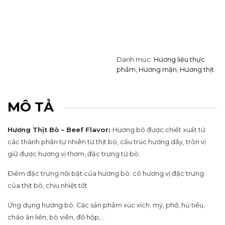
Danh mục:
Hương liệu thực
phẩm
,
Hương mặn
,
Hương thịt
MÔ TẢ
Hương Thịt Bò – Beef Flavor:
Hương bò được chiết xuất từ
các thành phần tự nhiên từ thịt bò, cấu trúc hương dầy, tròn vị
giữ được hương vị thơm, đặc trưng từ bò.
Điểm đặc trưng nổi bật của hương bò: có hương vị đặc trưng
của thịt bò, chịu nhiệt tốt
Ứng dụng hương bò: Các sản phẩm xúc xích, mỳ, phở, hủ tiếu,
cháo ăn liền, bò viên, đồ hộp,…