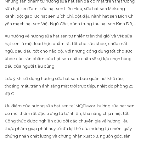
Những sản phẩm từ hương sữa hạt sen đã có mặt trên thị trường:
sữa hạt sen Tami, sữa hạt sen Liên Hoa, sữa hạt sen Mekong
xanh, bột gạo lức hạt sen Bích Chi, bột đậu nành hạt sen Bích Chi,
yến mạch hạt sen Việt Ngũ Cốc, bánh trung thu hạt sen Kinh Đô,…
Xu hướng về hương sữa hạt sen tự nhiên trên thế giới và VN: sữa
hạt sen là một loại thực phẩm rất tốt cho sức khỏe, chữa mất
ngủ, đau đầu, tốt cho não bộ. Với những công dụng tốt cho sức
khỏe các sản phẩm của hạt sen chắc chắn sẽ sự lựa chọn hàng
đầu của người tiêu dùng.
Lưu ý khi sử dụng hương sữa hạt sen: bảo quản nơi khô ráo,
thoáng mát, tránh ánh sáng mặt trời trực tiếp, nhiệt độ phòng 25
độ C
Ưu điểm của hương sữa hạt sen tại MQFlavor: hương sữa hạt sen
có mùi thơm rất đặc trưng từ tự nhiên, khả năng chịu nhiệt tốt.
Công thức được nghiên cứu bởi các chuyên gia về hương liệu
thực phẩm giúp phát huy tối đa lợi thế của hương tự nhiên, giấy
chứng nhận chất lượng và chứng nhận xuất xứ, nguồn gốc, sản