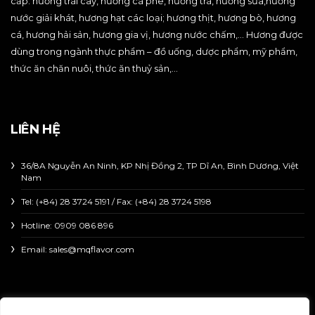
cấp: hương trái cây, hương cà phê, hương trà, hương sữa,hương
nước giải khát, hương hạt các loại; hương thịt, hương bò, hương
cá, hương hải sản, hương gia vị, hương nước chấm,… Hương được
dùng trong ngành thực phẩm – đồ uống, dược phẩm, mỹ phẩm,
thức ăn chăn nuôi, thức ăn thuỷ sản,…
LIÊN HỆ
36/8A Nguyễn An Ninh, KP Nhị Đồng 2, TP Dĩ An, Bình Dương, Việt
Nam
Tel: (+84) 28 3724 5191 / Fax: (+84) 28 3724 5198
Hotline:
0909 086 896
Email: sales@mqflavor.com