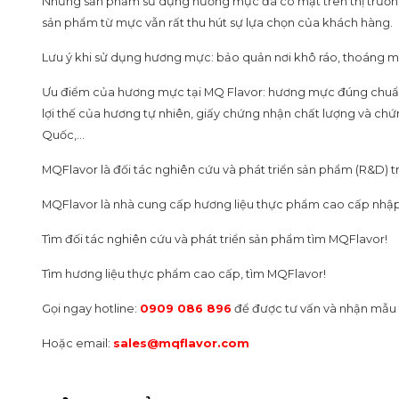
Những sản phẩm sử dụng hương mực đã có mặt trên thị trường t
sản phẩm từ mực vẫn rất thu hút sự lựa chọn của khách hàng.
Lưu ý khi sử dụng hương mực: bảo quản nơi khô ráo, thoáng mát,
Ưu điểm của hương mực tại MQ Flavor: hương mực đúng chuẩn v
lợi thế của hương tự nhiên, giấy chứng nhận chất lượng và c
Quốc,…
MQFlavor là đối tác nghiên cứu và phát triển sản phẩm (R&D) 
MQFlavor là nhà cung cấp hương liệu thực phẩm cao cấp nhập
Tìm đối tác nghiên cứu và phát triển sản phẩm tìm MQFlavor!
Tìm hương liệu thực phẩm cao cấp, tìm MQFlavor!
Gọi ngay hotline:
0909 086 896
để được tư vấn và nhận mẫu 
Hoặc email:
sales@mqflavor.com