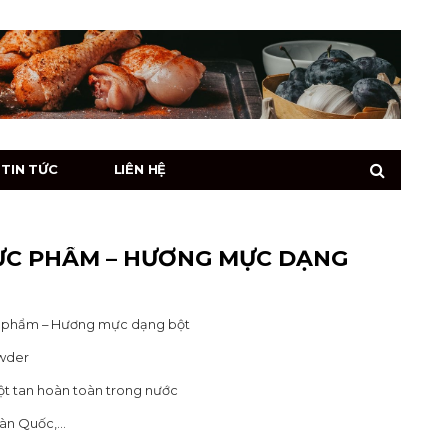
TIN TỨC
LIÊN HỆ
ỰC PHẨM – HƯƠNG MỰC DẠNG
c phẩm – Hương mực dạng bột
owder
t tan hoàn toàn trong nước
Hàn Quốc,…