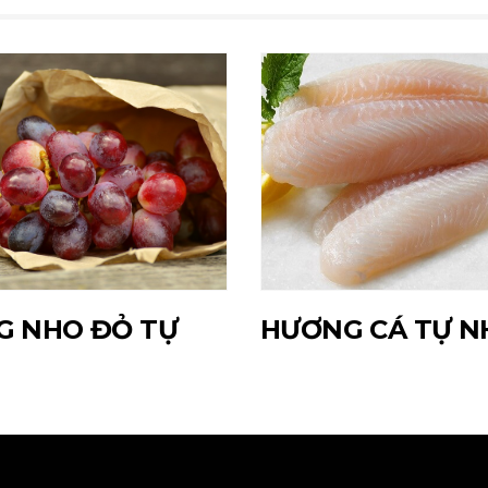
G NHO ĐỎ TỰ
HƯƠNG CÁ TỰ N