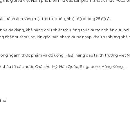
hế giới và Việt Nam phổ biến như các sản phẩm Snack mực Poca, JOJO,
 tránh ánh sáng mặt trời trực tiếp, nhiệt độ phòng 25 độ C.
à đa dạng, khả năng chịu nhiệt tốt. Công thức được nghiên cứu bởi c
hứng nhận xuất xứ, nguồn gốc, sản phẩm được nhập khẩu từ những nhà 
trong ngành thực phẩm và đồ uống (F&B) hàng đầu tại thị trường Việt 
 khẩu từ các nước Châu Âu, Mỹ, Hàn Quốc, Singapore, Hồng Kông,…
thử.