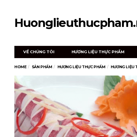
Huonglieuthucpham.
VỀ CHÚNG TÔI
HƯƠNG LIỆU THỰC PHẨM
HOME
SẢN PHẨM
HƯƠNG LIỆU THỰC PHẨM
HƯƠNG LIỆU 