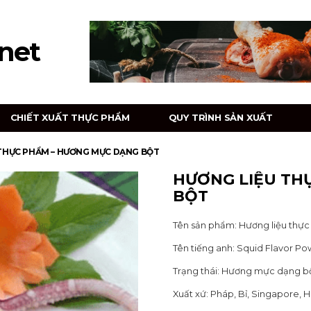
net
CHIẾT XUẤT THỰC PHẨM
QUY TRÌNH SẢN XUẤT
THỰC PHẨM – HƯƠNG MỰC DẠNG BỘT
HƯƠNG LIỆU TH
BỘT
Tên sản phẩm: Hương liệu thự
Tên tiếng anh: Squid Flavor P
Trạng thái: Hương mực dạng bộ
Xuất xứ: Pháp, Bỉ, Singapore, 