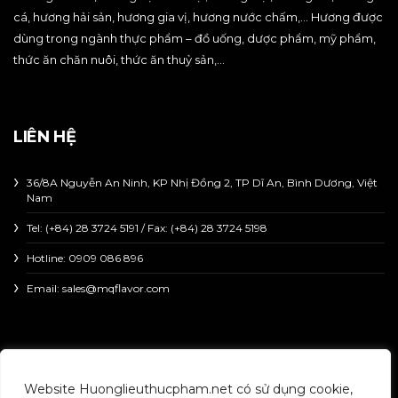
cá, hương hải sản, hương gia vị, hương nước chấm,… Hương được
dùng trong ngành thực phẩm – đồ uống, dược phẩm, mỹ phẩm,
thức ăn chăn nuôi, thức ăn thuỷ sản,…
LIÊN HỆ
36/8A Nguyễn An Ninh, KP Nhị Đồng 2, TP Dĩ An, Bình Dương, Việt
Nam
Tel: (+84) 28 3724 5191 / Fax: (+84) 28 3724 5198
Hotline:
0909 086 896
Email: sales@mqflavor.com
Copyright © 2023 HUONGLIEUTHUCPHAM | All right
Website Huonglieuthucpham.net có sử dụng cookie,