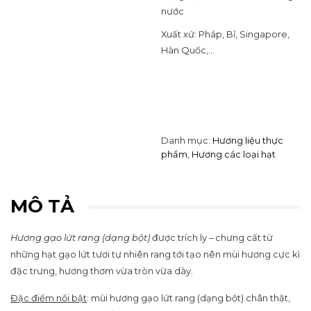
nước
Xuất xứ: Pháp, Bỉ, Singapore,
Hàn Quốc,…
Danh mục:
Hương liệu thực
phẩm
,
Hương các loại hạt
MÔ TẢ
Hương gạo lứt rang (dạng bột)
được trích ly – chưng cất từ
những hạt gạo lứt tươi tự nhiên rang tới tạo nên mùi hương cực kì
đặc trưng, hương thơm vừa tròn vừa dày.
Đặc điểm nổi bật
: mùi hương gạo lứt rang (dạng bột) chân thật,