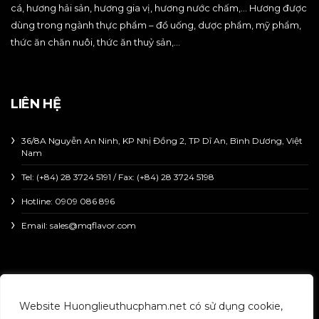
cá, hương hải sản, hương gia vị, hương nước chấm,… Hương được
dùng trong ngành thực phẩm – đồ uống, dược phẩm, mỹ phẩm,
thức ăn chăn nuôi, thức ăn thuỷ sản,…
LIÊN HỆ
36/8A Nguyễn An Ninh, KP Nhị Đồng 2, TP Dĩ An, Bình Dương, Việt
Nam
Tel: (+84) 28 3724 5191 / Fax: (+84) 28 3724 5198
Hotline:
0909 086 896
Email: sales@mqflavor.com
Copyright © 2023 HUONGLIEUTHUCPHAM | All right
Website Huonglieuthucpham.net có sử dụng cookie,