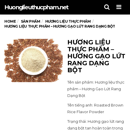
Men
Huonglieuthucpham.net
HOME
SẢN PHẨM
HƯƠNG LIỆU THỰC PHẨM
HƯƠNG LIỆU THỰC PHẨM – HƯƠNG GẠO LỨT RANG DẠNG BỘT
HƯƠNG LIỆU
THỰC PHẨM –
HƯƠNG GẠO LỨT
RANG DẠNG
BỘT
Tên sản phẩm: Hương liệu thực
phẩm – Hương Gạo Lứt Rang
Dạng Bột
Tên tiếng anh: Roasted Brown
Rice Flavor Powder
Trạng thái: Hương gạo lứt rang
dạng bột tan hoàn toàn trong