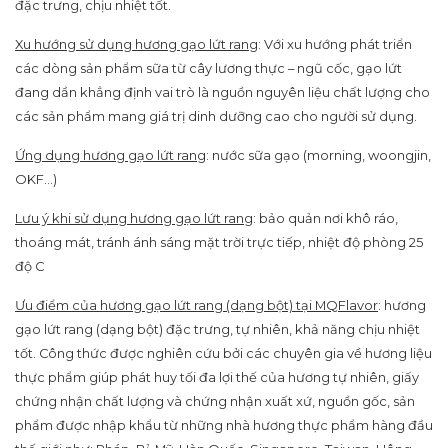
đặc trưng, chịu nhiệt tốt.
Xu hướng sử dụng hương gạo lứt rang
: Với xu hướng phát triển
các dòng sản phẩm sữa từ cây lương thực – ngũ cốc, gạo lứt
đang dần khẳng định vai trò là nguồn nguyên liệu chất lượng cho
các sản phẩm mang giá trị dinh dưỡng cao cho người sử dụng.
Ứng dụng hương gạo lứt rang
: nước sữa gạo (morning, woongjin,
OKF…)
Lưu ý khi sử dụng hương gạo lứt rang
: bảo quản nơi khô ráo,
thoáng mát, tránh ánh sáng mặt trời trực tiếp, nhiệt độ phòng 25
độ C
Ưu điểm của hương gạo lứt rang (dạng bột) tại MQFlavor
: hương
gạo lứt rang (dạng bột) đặc trưng, tự nhiên, khả năng chịu nhiệt
tốt. Công thức được nghiên cứu bởi các chuyên gia về hương liệu
thực phẩm giúp phát huy tối đa lợi thế của hương tự nhiên, giấy
chứng nhận chất lượng và chứng nhận xuất xứ, nguồn gốc, sản
phẩm được nhập khẩu từ những nhà hương thực phẩm hàng đầu