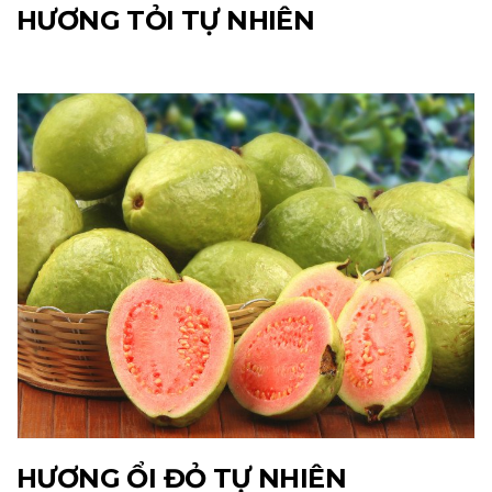
HƯƠNG TỎI TỰ NHIÊN
HƯƠNG ỔI ĐỎ TỰ NHIÊN