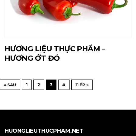
HƯƠNG LIỆU THỰC PHẨM –
HƯƠNG ỚT ĐỎ
1
2
3
4
« SAU
TIẾP »
HUONGLIEUTHUCPHAM.NET