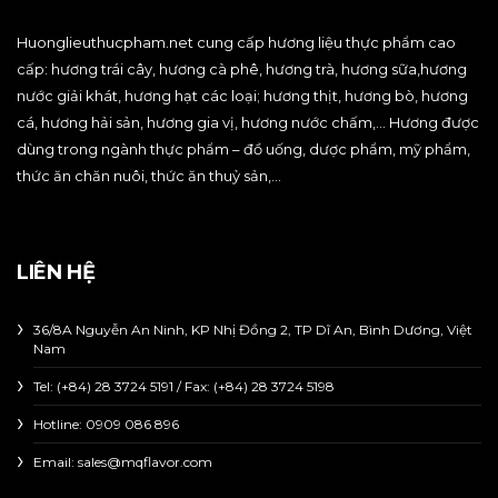
Huonglieuthucpham.net cung cấp hương liệu thực phẩm cao
cấp: hương trái cây, hương cà phê, hương trà, hương sữa,hương
nước giải khát, hương hạt các loại; hương thịt, hương bò, hương
cá, hương hải sản, hương gia vị, hương nước chấm,… Hương được
dùng trong ngành thực phẩm – đồ uống, dược phẩm, mỹ phẩm,
thức ăn chăn nuôi, thức ăn thuỷ sản,…
LIÊN HỆ
36/8A Nguyễn An Ninh, KP Nhị Đồng 2, TP Dĩ An, Bình Dương, Việt
Nam
Tel: (+84) 28 3724 5191 / Fax: (+84) 28 3724 5198
Hotline:
0909 086 896
Email: sales@mqflavor.com