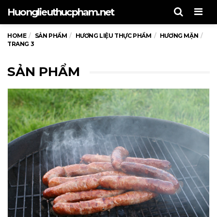
Men
Huonglieuthucpham.net
HOME
SẢN PHẨM
HƯƠNG LIỆU THỰC PHẨM
HƯƠNG MẶN
TRANG 3
SẢN PHẨM