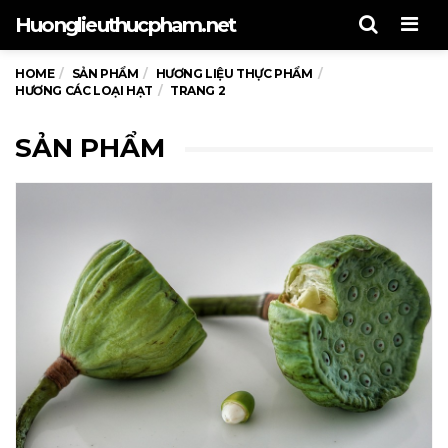
Men
Huonglieuthucpham.net
HOME
SẢN PHẨM
HƯƠNG LIỆU THỰC PHẨM
HƯƠNG CÁC LOẠI HẠT
TRANG 2
SẢN PHẨM