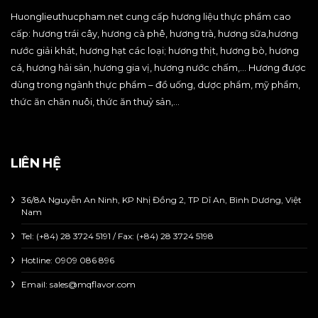
Huonglieuthucpham.net cung cấp hương liệu thực phẩm cao
cấp: hương trái cây, hương cà phê, hương trà, hương sữa,hương
nước giải khát, hương hạt các loại; hương thịt, hương bò, hương
cá, hương hải sản, hương gia vị, hương nước chấm,… Hương được
dùng trong ngành thực phẩm – đồ uống, dược phẩm, mỹ phẩm,
thức ăn chăn nuôi, thức ăn thuỷ sản,…
LIÊN HỆ
36/8A Nguyễn An Ninh, KP Nhị Đồng 2, TP Dĩ An, Bình Dương, Việt
Nam
Tel: (+84) 28 3724 5191 / Fax: (+84) 28 3724 5198
Hotline:
0909 086 896
Email: sales@mqflavor.com